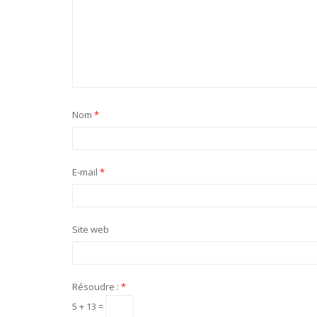
Nom
*
E-mail
*
Site web
Résoudre :
*
5 + 13 =