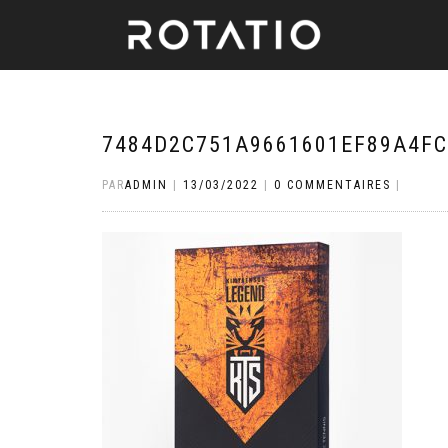
7484D2C751A9661601EF89A4F
PAR
ADMIN
|
13/03/2022
|
0 COMMENTAIRES
|