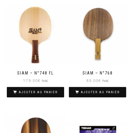
SIAM – N°748 FL
SIAM – N°768
179.00
€
89.00
€
TVAC
TVAC
AJOUTER AU PANIER
AJOUTER AU PANIER
Ce
pro
a