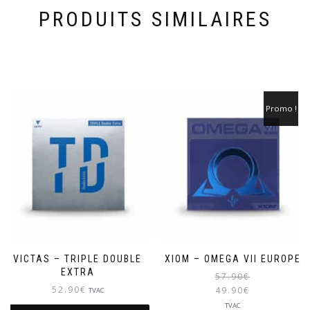
PRODUITS SIMILAIRES
Promo !
VICTAS – TRIPLE DOUBLE
XIOM – OMEGA VII EUROPE
EXTRA
57.90
€
52.90
€
49.90
€
TVAC
Le
TVAC