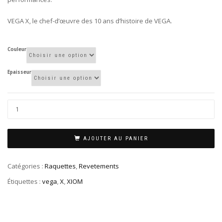
VEGA X, le chef-d’œuvre des 10 ans d’histoire de VEGA.
X
Couleur
Epaisseur
AJOUTER AU PANIER
Catégories :
Raquettes
,
Revetements
Étiquettes :
vega
,
X
,
XIOM