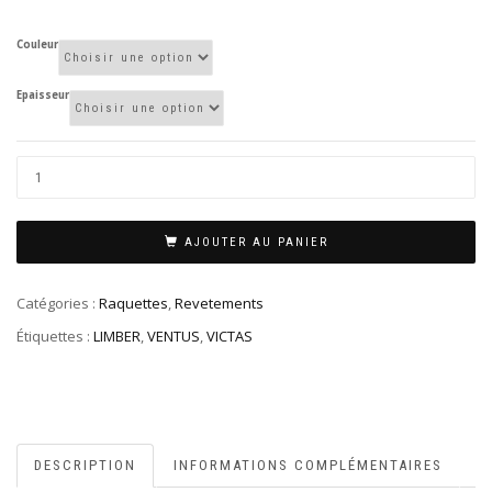
VI
Couleur
Epaisseur
AJOUTER AU PANIER
Catégories :
Raquettes
,
Revetements
Étiquettes :
LIMBER
,
VENTUS
,
VICTAS
DESCRIPTION
INFORMATIONS COMPLÉMENTAIRES