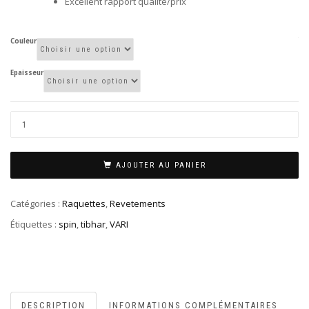
Excellent rapport qualité/prix
TI
Couleur
Epaisseur
AJOUTER AU PANIER
Catégories :
Raquettes
,
Revetements
Étiquettes :
spin
,
tibhar
,
VARI
DESCRIPTION
INFORMATIONS COMPLÉMENTAIRES