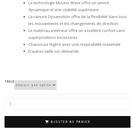
La technologie Mizuno Wave offre un amorti
actuel
dynamique et une stabilité supérieure.
est :
La rainure Dynamotion offre de la flexibilité dans tous
99.00€.
les mouvements et les changements de direction.
Le matériau extérieur offre un excellent confort sans
superpositions excessives
Chaussure légère avec une respirabilité maximale
D’autres taille sur demande
M
TAILLE
AJOUTER AU PANIER