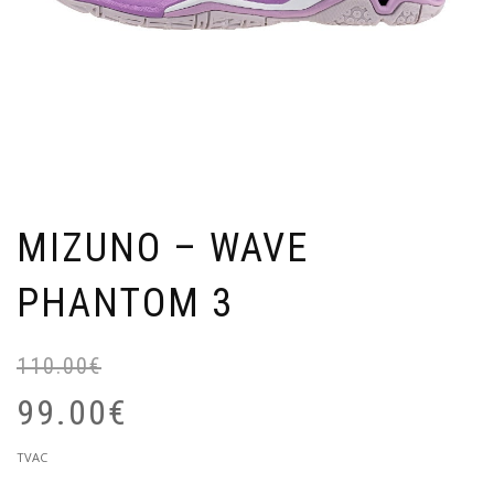
MIZUNO – WAVE
PHANTOM 3
110.00
€
Le
pr
99.00
€
ini
éta
Le
TVAC
11
prix