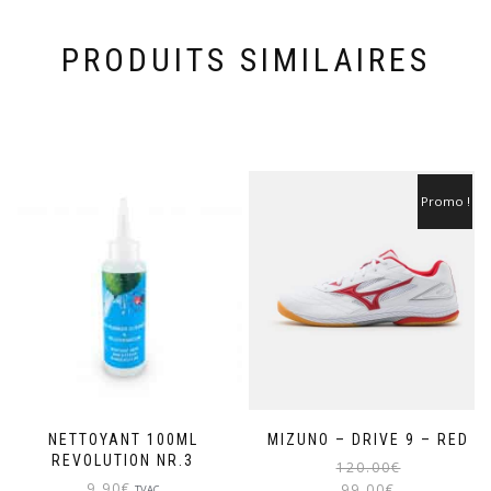
PRODUITS SIMILAIRES
Promo !
NETTOYANT 100ML
MIZUNO – DRIVE 9 – RED
REVOLUTION NR.3
120.00
€
9.90
€
99.00
€
TVAC