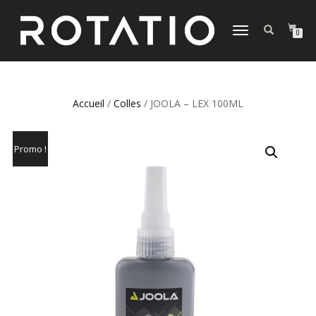
DÉPLIER
0
LA
NAVIGATION
Accueil
/
Colles
/ JOOLA – LEX 100ML
Promo !