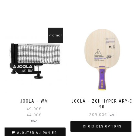
Promo !
JOOLA – WM
JOOLA – ZQH HYPER ARY-C
90
Le
49.90
€
prix
209.00
€
44.90
€
TVAC
initial
Le
TVAC
était :
prix
CHOIX DES OPTIONS
49.90€.
actuel
AJOUTER AU PANIER