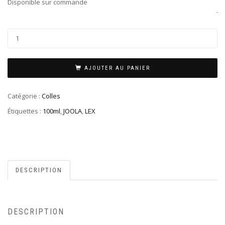
Disponible sur commande
JO
AJOUTER AU PANIER
Catégorie :
Colles
Étiquettes :
100ml
,
JOOLA
,
LEX
DESCRIPTION
DESCRIPTION