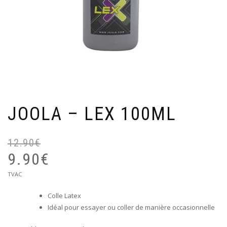
JOOLA – LEX 100ML
12.90
€
Le
pr
9.90
€
ini
Le
TVAC
éta
prix
12
Colle Latex
actuel
Idéal pour essayer ou coller de manière occasionnelle
est :
9.90€.