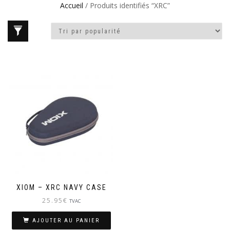
Accueil
/ Produits identifiés “XRC”
XIOM – XRC NAVY CASE
25.95
€
TVAC
AJOUTER AU PANIER