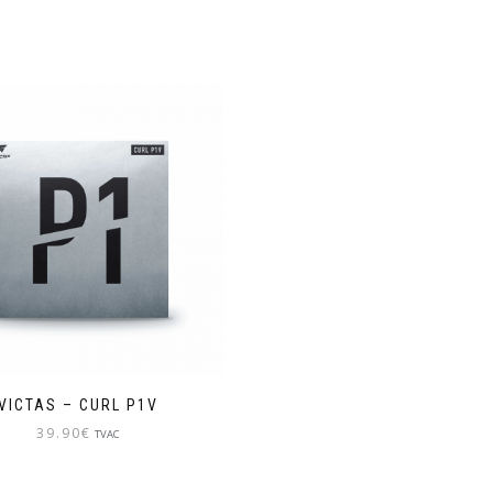
VICTAS – CURL P1V
39.90
€
TVAC
Ce
produit