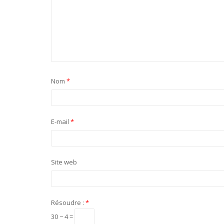
Nom
*
E-mail
*
Site web
Résoudre :
*
30 − 4 =